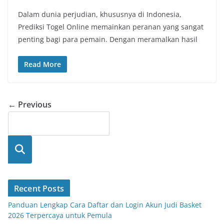
Dalam dunia perjudian, khususnya di Indonesia,
Prediksi Togel Online memainkan peranan yang sangat
penting bagi para pemain. Dengan meramalkan hasil
Read More
← Previous
Searc
h
Recent Posts
Panduan Lengkap Cara Daftar dan Login Akun Judi Basket
2026 Terpercaya untuk Pemula