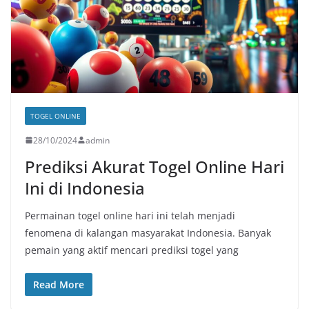
TOGEL ONLINE
28/10/2024
admin
Prediksi Akurat Togel Online Hari
Ini di Indonesia
Permainan togel online hari ini telah menjadi
fenomena di kalangan masyarakat Indonesia. Banyak
pemain yang aktif mencari prediksi togel yang
Read More