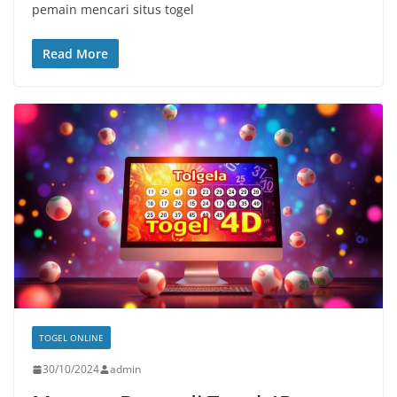
pemain mencari situs togel
Read More
TOGEL ONLINE
30/10/2024
admin