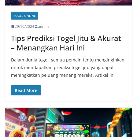
TOGEL ONLINE
29/10/2024
admin
Tips Prediksi Togel Jitu & Akurat
– Menangkan Hari Ini
Dalam dunia togel, semua pemain tentu menginginkan
untuk mendapatkan prediksi togel jitu yang dapat
meningkatkan peluang menang mereka. Artikel ini
Read More