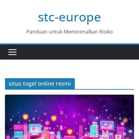
Skip
stc-europe
to
content
Panduan untuk Meminimalkan Risiko
situs togel online resmi