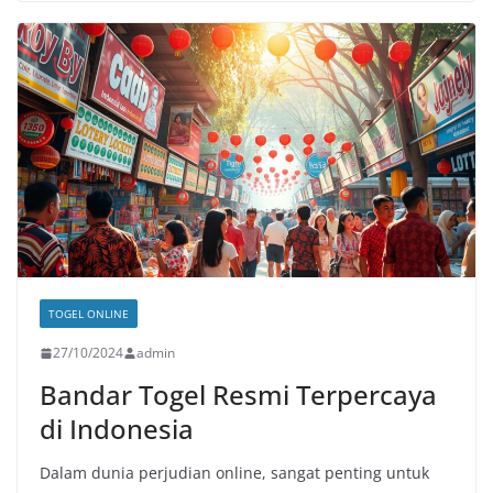
TOGEL ONLINE
27/10/2024
admin
Bandar Togel Resmi Terpercaya
di Indonesia
Dalam dunia perjudian online, sangat penting untuk