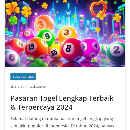
TOGEL ONLINE
31/10/2024
admin
Pasaran Togel Lengkap Terbaik
& Terpercaya 2024
Selamat datang di dunia pasaran togel lengkap yang
semakin populer di Indonesia. Di tahun 2024, banyak