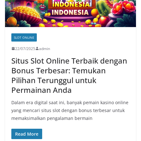
SLOT ONLINE
22/07/2025
admin
Situs Slot Online Terbaik dengan
Bonus Terbesar: Temukan
Pilihan Terunggul untuk
Permainan Anda
Dalam era digital saat ini, banyak pemain kasino online
yang mencari situs slot dengan bonus terbesar untuk
memaksimalkan pengalaman bermain
Read More