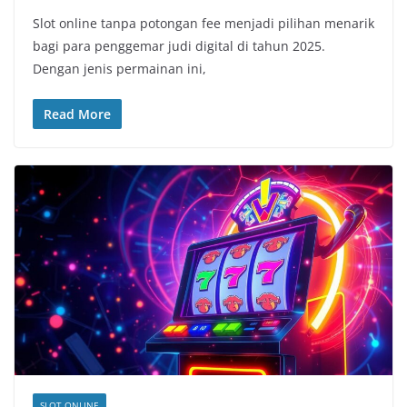
Slot online tanpa potongan fee menjadi pilihan menarik
bagi para penggemar judi digital di tahun 2025.
Dengan jenis permainan ini,
Read More
SLOT ONLINE