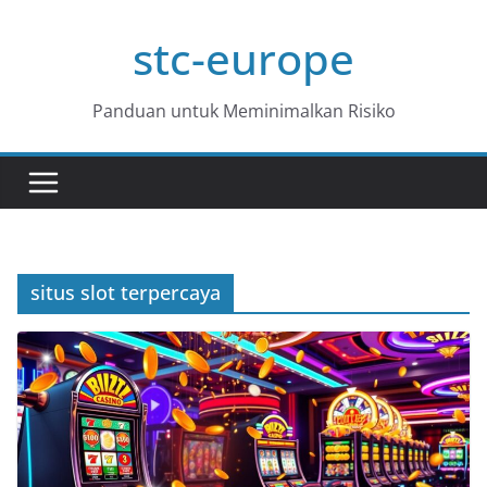
Skip
stc-europe
to
content
Panduan untuk Meminimalkan Risiko
situs slot terpercaya