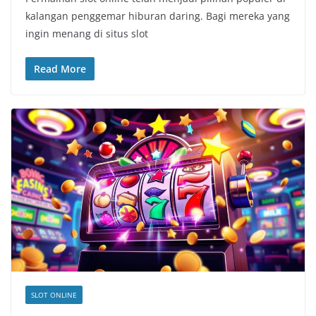
kalangan penggemar hiburan daring. Bagi mereka yang
ingin menang di situs slot
Read More
SLOT ONLINE