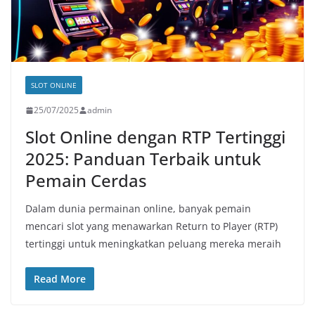
SLOT ONLINE
25/07/2025
admin
Slot Online dengan RTP Tertinggi
2025: Panduan Terbaik untuk
Pemain Cerdas
Dalam dunia permainan online, banyak pemain
mencari slot yang menawarkan Return to Player (RTP)
tertinggi untuk meningkatkan peluang mereka meraih
Read More