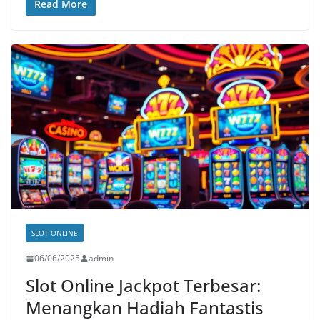
Read More
SLOT ONLINE
06/06/2025
admin
Slot Online Jackpot Terbesar:
Menangkan Hadiah Fantastis