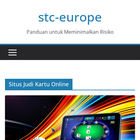
Skip
stc-europe
to
content
Panduan untuk Meminimalkan Risiko
Situs Judi Kartu Online