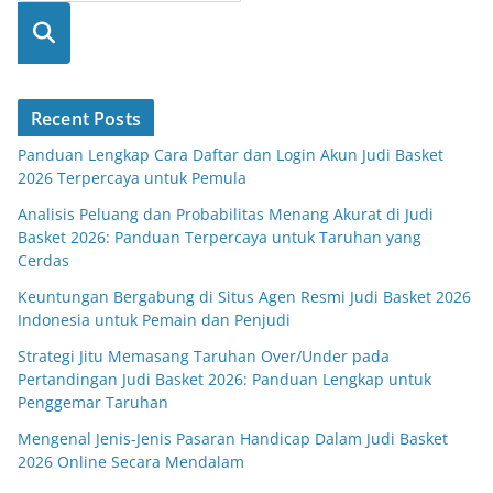
Searc
h
Recent Posts
Panduan Lengkap Cara Daftar dan Login Akun Judi Basket
2026 Terpercaya untuk Pemula
Analisis Peluang dan Probabilitas Menang Akurat di Judi
Basket 2026: Panduan Terpercaya untuk Taruhan yang
Cerdas
Keuntungan Bergabung di Situs Agen Resmi Judi Basket 2026
Indonesia untuk Pemain dan Penjudi
Strategi Jitu Memasang Taruhan Over/Under pada
Pertandingan Judi Basket 2026: Panduan Lengkap untuk
Penggemar Taruhan
Mengenal Jenis-Jenis Pasaran Handicap Dalam Judi Basket
2026 Online Secara Mendalam