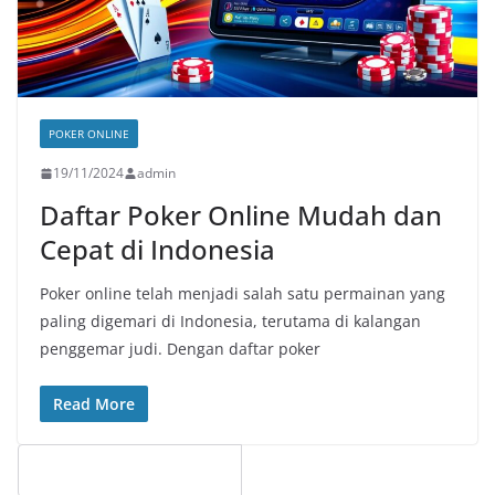
POKER ONLINE
19/11/2024
admin
Daftar Poker Online Mudah dan
Cepat di Indonesia
Poker online telah menjadi salah satu permainan yang
paling digemari di Indonesia, terutama di kalangan
penggemar judi. Dengan daftar poker
Read More