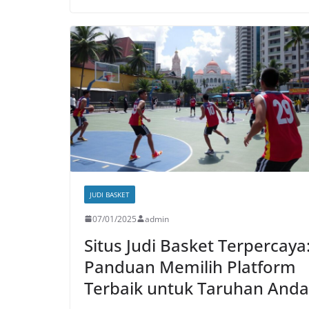
JUDI BASKET
07/01/2025
admin
Situs Judi Basket Terpercaya
Panduan Memilih Platform
Terbaik untuk Taruhan Anda