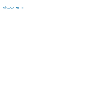
olxtoto resmi