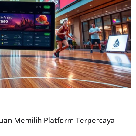
duan Memilih Platform Terpercaya