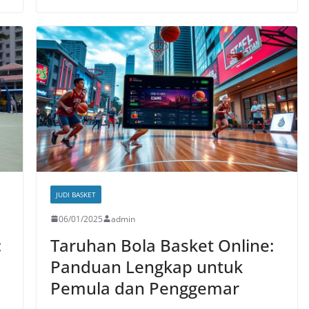
JUDI BASKET
06/01/2025
admin
:
Taruhan Bola Basket Online:
Panduan Lengkap untuk
Pemula dan Penggemar