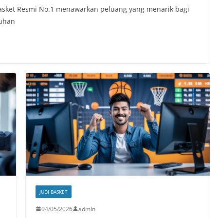
Basket Resmi No.1 menawarkan peluang yang menarik bagi
ruhan
JUDI BASKET
04/05/2026
admin