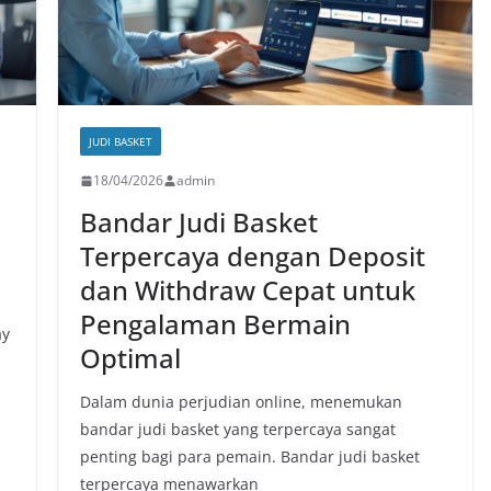
JUDI BASKET
18/04/2026
admin
Bandar Judi Basket
Terpercaya dengan Deposit
dan Withdraw Cepat untuk
Pengalaman Bermain
ay
Optimal
Dalam dunia perjudian online, menemukan
bandar judi basket yang terpercaya sangat
penting bagi para pemain. Bandar judi basket
terpercaya menawarkan