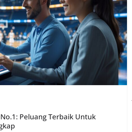
No.1: Peluang Terbaik Untuk
ngkap