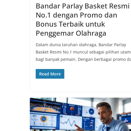
Bandar Parlay Basket Resmi
No.1 dengan Promo dan
Bonus Terbaik untuk
Penggemar Olahraga
Dalam dunia taruhan olahraga, Bandar Parlay
Basket Resmi No.1 muncul sebagai pilihan utam
bagi banyak pemain. Dengan berbagai promo d
Read More