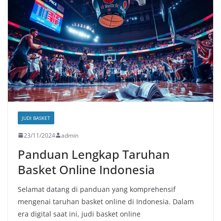
JUDI BASKET
23/11/2024
admin
Panduan Lengkap Taruhan
Basket Online Indonesia
Selamat datang di panduan yang komprehensif
mengenai taruhan basket online di Indonesia. Dalam
era digital saat ini, judi basket online