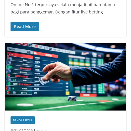
Online No.1 terpercaya selalu menjadi pilihan utama
bagi para penggemar. Dengan fitur live betting
Read More
BANDAR BOLA
21/02/2026
admin