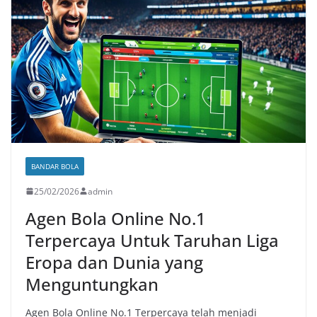
BANDAR BOLA
25/02/2026
admin
Agen Bola Online No.1
Terpercaya Untuk Taruhan Liga
Eropa dan Dunia yang
Menguntungkan
Agen Bola Online No.1 Terpercaya telah menjadi