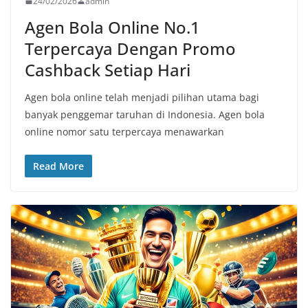
24/02/2026
admin
Agen Bola Online No.1
Terpercaya Dengan Promo
Cashback Setiap Hari
Agen bola online telah menjadi pilihan utama bagi
banyak penggemar taruhan di Indonesia. Agen bola
online nomor satu terpercaya menawarkan
Read More