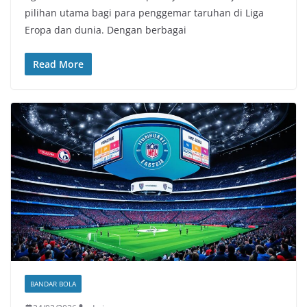
pilihan utama bagi para penggemar taruhan di Liga
Eropa dan dunia. Dengan berbagai
Read More
BANDAR BOLA