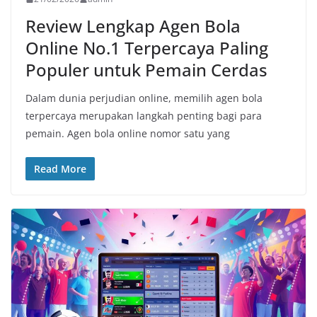
Review Lengkap Agen Bola
Online No.1 Terpercaya Paling
Populer untuk Pemain Cerdas
Dalam dunia perjudian online, memilih agen bola
terpercaya merupakan langkah penting bagi para
pemain. Agen bola online nomor satu yang
Read More