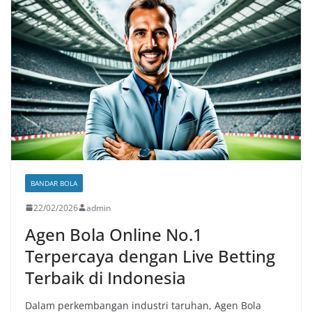
BANDAR BOLA
22/02/2026
admin
Agen Bola Online No.1
Terpercaya dengan Live Betting
Terbaik di Indonesia
Dalam perkembangan industri taruhan, Agen Bola