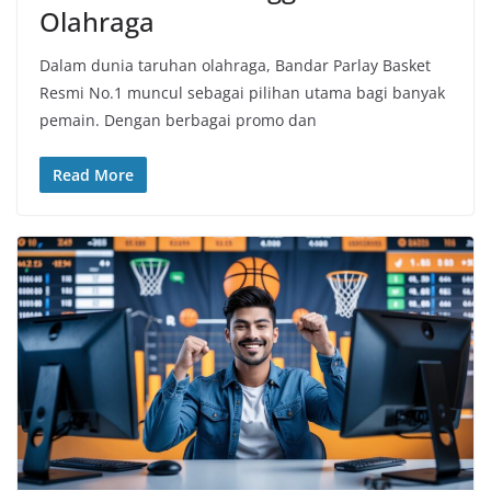
Olahraga
Dalam dunia taruhan olahraga, Bandar Parlay Basket
Resmi No.1 muncul sebagai pilihan utama bagi banyak
pemain. Dengan berbagai promo dan
Read More