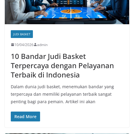
JUDI BASKET
10/04/2026
admin
10 Bandar Judi Basket
Terpercaya dengan Pelayanan
Terbaik di Indonesia
Dalam dunia judi basket, menemukan bandar yang
terpercaya dan memiliki pelayanan terbaik sangat
penting bagi para pemain. Artikel ini akan
Read More