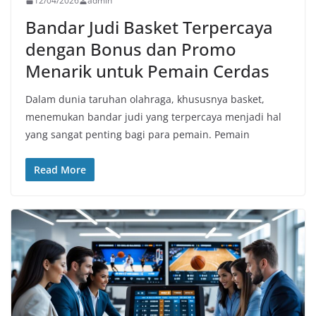
12/04/2026
admin
Bandar Judi Basket Terpercaya
dengan Bonus dan Promo
Menarik untuk Pemain Cerdas
Dalam dunia taruhan olahraga, khususnya basket,
menemukan bandar judi yang terpercaya menjadi hal
yang sangat penting bagi para pemain. Pemain
Read More