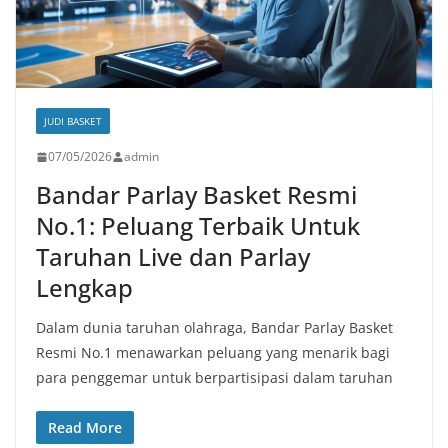
JUDI BASKET
07/05/2026
admin
Bandar Parlay Basket Resmi
No.1: Peluang Terbaik Untuk
Taruhan Live dan Parlay
Lengkap
Dalam dunia taruhan olahraga, Bandar Parlay Basket
Resmi No.1 menawarkan peluang yang menarik bagi
para penggemar untuk berpartisipasi dalam taruhan
Read More