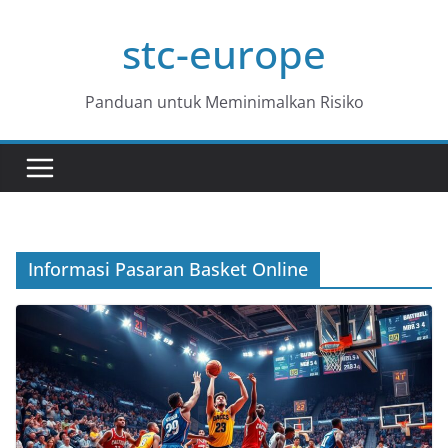
Skip
stc-europe
to
content
Panduan untuk Meminimalkan Risiko
Informasi Pasaran Basket Online