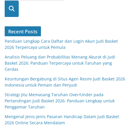
Searc
h
Recent Posts
Panduan Lengkap Cara Daftar dan Login Akun Judi Basket
2026 Terpercaya untuk Pemula
Analisis Peluang dan Probabilitas Menang Akurat di Judi
Basket 2026: Panduan Terpercaya untuk Taruhan yang
Cerdas
Keuntungan Bergabung di Situs Agen Resmi Judi Basket 2026
Indonesia untuk Pemain dan Penjudi
Strategi Jitu Memasang Taruhan Over/Under pada
Pertandingan Judi Basket 2026: Panduan Lengkap untuk
Penggemar Taruhan
Mengenal Jenis-Jenis Pasaran Handicap Dalam Judi Basket
2026 Online Secara Mendalam