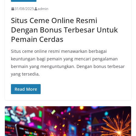
31/08/2025
admin
Situs Ceme Online Resmi
Dengan Bonus Terbesar Untuk
Pemain Cerdas
Situs ceme online resmi menawarkan berbagai
keuntungan bagi pemain yang mencari pengalaman
bermain yang menguntungkan. Dengan bonus terbesar
yang tersedia,
Read More