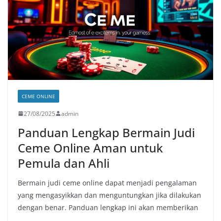
CEME ONLINE
27/08/2025
admin
Panduan Lengkap Bermain Judi
Ceme Online Aman untuk
Pemula dan Ahli
Bermain judi ceme online dapat menjadi pengalaman
yang mengasyikkan dan menguntungkan jika dilakukan
dengan benar. Panduan lengkap ini akan memberikan