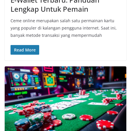
Lengkap Untuk Pemain
Ceme online merupakan salah satu permainan kartu
yang populer di kalangan pengguna internet. Saat ini,
banyak metode transaksi yang mempermudah
Read More