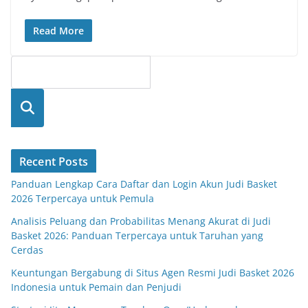
Read More
Searc
h
Recent Posts
Panduan Lengkap Cara Daftar dan Login Akun Judi Basket
2026 Terpercaya untuk Pemula
Analisis Peluang dan Probabilitas Menang Akurat di Judi
Basket 2026: Panduan Terpercaya untuk Taruhan yang
Cerdas
Keuntungan Bergabung di Situs Agen Resmi Judi Basket 2026
Indonesia untuk Pemain dan Penjudi