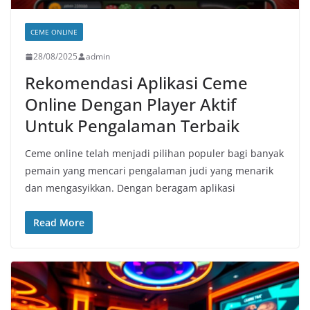
CEME ONLINE
28/08/2025
admin
Rekomendasi Aplikasi Ceme
Online Dengan Player Aktif
Untuk Pengalaman Terbaik
Ceme online telah menjadi pilihan populer bagi banyak
pemain yang mencari pengalaman judi yang menarik
dan mengasyikkan. Dengan beragam aplikasi
Read More