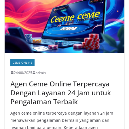
CEME ONLINE
24/08/2025
admin
Agen Ceme Online Terpercaya
Dengan Layanan 24 Jam untuk
Pengalaman Terbaik
Agen ceme online terpercaya dengan layanan 24 jam
menawarkan pengalaman bermain yang aman dan
nyaman bagi para pemain. Keberadaan agen