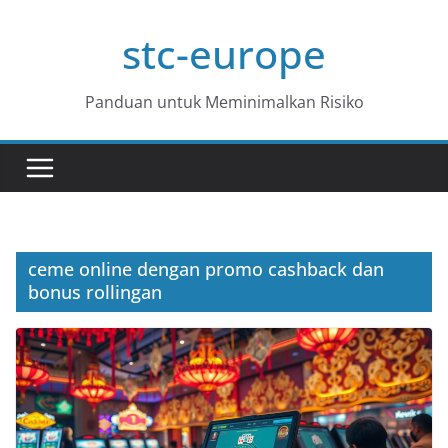
Skip
stc-europe
to
content
Panduan untuk Meminimalkan Risiko
ceme online dengan promo cashback dan
bonus rollingan