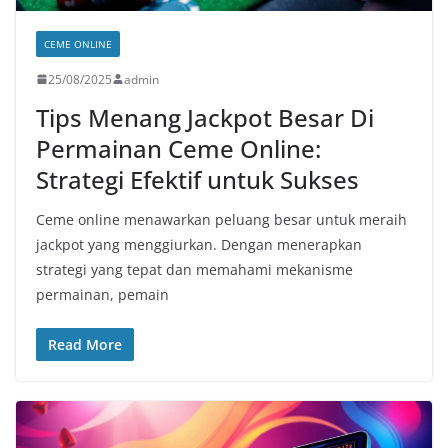
CEME ONLINE
25/08/2025
admin
Tips Menang Jackpot Besar Di
Permainan Ceme Online:
Strategi Efektif untuk Sukses
Ceme online menawarkan peluang besar untuk meraih
jackpot yang menggiurkan. Dengan menerapkan
strategi yang tepat dan memahami mekanisme
permainan, pemain
Read More