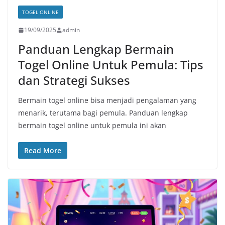
TOGEL ONLINE
19/09/2025
admin
Panduan Lengkap Bermain
Togel Online Untuk Pemula: Tips
dan Strategi Sukses
Bermain togel online bisa menjadi pengalaman yang
menarik, terutama bagi pemula. Panduan lengkap
bermain togel online untuk pemula ini akan
Read More