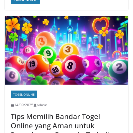
TOGEL ONLINE
14/09/2025
admin
Tips Memilih Bandar Togel
Online yang Aman untuk