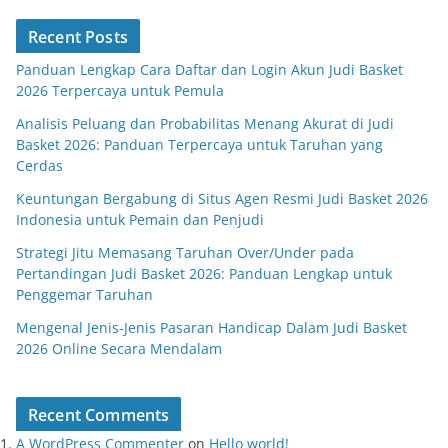
Recent Posts
Panduan Lengkap Cara Daftar dan Login Akun Judi Basket
2026 Terpercaya untuk Pemula
Analisis Peluang dan Probabilitas Menang Akurat di Judi
Basket 2026: Panduan Terpercaya untuk Taruhan yang
Cerdas
Keuntungan Bergabung di Situs Agen Resmi Judi Basket 2026
Indonesia untuk Pemain dan Penjudi
Strategi Jitu Memasang Taruhan Over/Under pada
Pertandingan Judi Basket 2026: Panduan Lengkap untuk
Penggemar Taruhan
Mengenal Jenis-Jenis Pasaran Handicap Dalam Judi Basket
2026 Online Secara Mendalam
Recent Comments
A WordPress Commenter
on
Hello world!