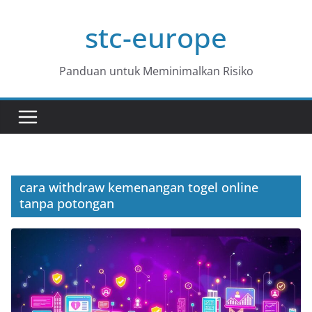
Skip
stc-europe
to
content
Panduan untuk Meminimalkan Risiko
cara withdraw kemenangan togel online
tanpa potongan