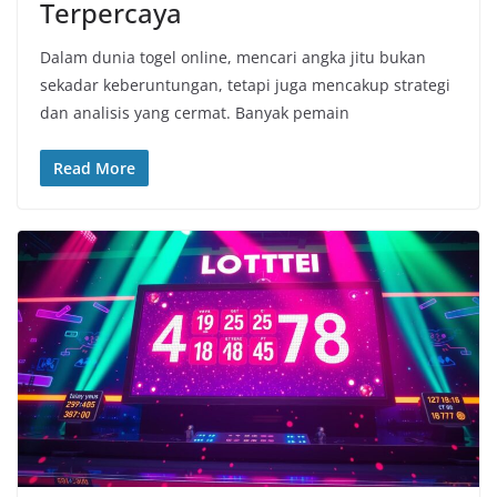
Terpercaya
Dalam dunia togel online, mencari angka jitu bukan
sekadar keberuntungan, tetapi juga mencakup strategi
dan analisis yang cermat. Banyak pemain
Read More