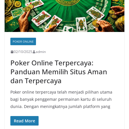
POKER ONLINE
02/10/2025
admin
Poker Online Terpercaya:
Panduan Memilih Situs Aman
dan Terpercaya
Poker online terpercaya telah menjadi pilihan utama
bagi banyak penggemar permainan kartu di seluruh
dunia. Dengan meningkatnya jumlah platform yang
Read More