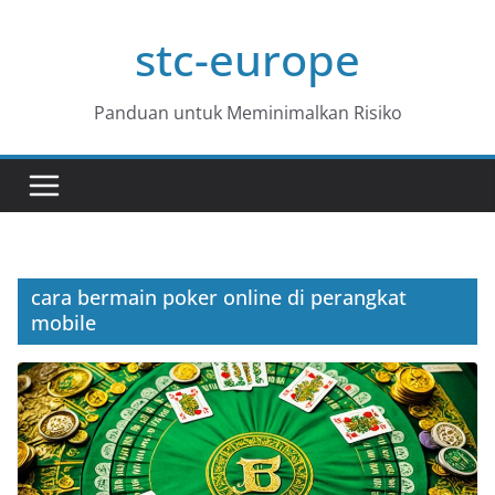
Skip
stc-europe
to
content
Panduan untuk Meminimalkan Risiko
cara bermain poker online di perangkat
mobile