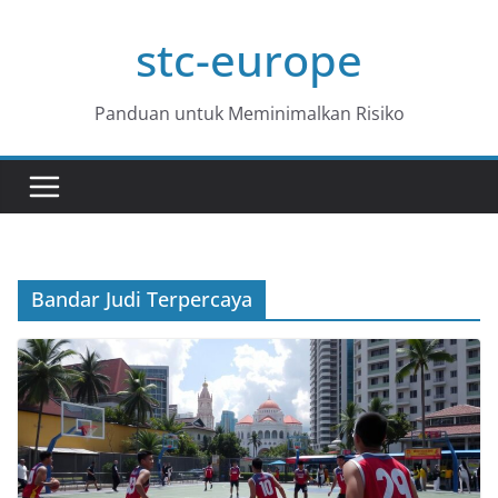
Skip
stc-europe
to
content
Panduan untuk Meminimalkan Risiko
Bandar Judi Terpercaya