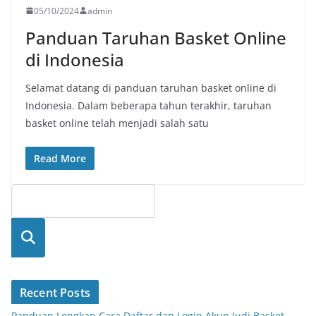
05/10/2024
admin
Panduan Taruhan Basket Online
di Indonesia
Selamat datang di panduan taruhan basket online di
Indonesia. Dalam beberapa tahun terakhir, taruhan
basket online telah menjadi salah satu
Read More
Searc
h
Recent Posts
Panduan Lengkap Cara Daftar dan Login Akun Judi Basket