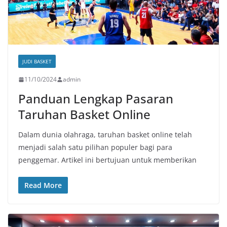
JUDI BASKET
11/10/2024
admin
Panduan Lengkap Pasaran
Taruhan Basket Online
Dalam dunia olahraga, taruhan basket online telah
menjadi salah satu pilihan populer bagi para
penggemar. Artikel ini bertujuan untuk memberikan
Read More