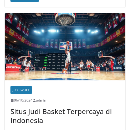
JUDI BASKET
06/10/2024
admin
Situs Judi Basket Terpercaya di
Indonesia