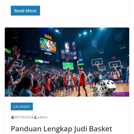
Read More
JUDI BASKET
09/10/2024
admin
Panduan Lengkap Judi Basket