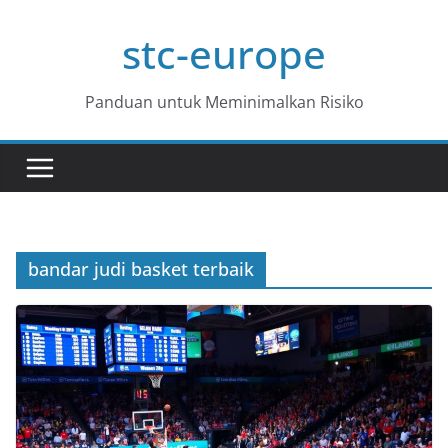
Skip
stc-europe
to
content
Panduan untuk Meminimalkan Risiko
bandar judi basket terbaik