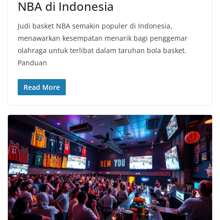
NBA di Indonesia
Judi basket NBA semakin populer di Indonesia,
menawarkan kesempatan menarik bagi penggemar
olahraga untuk terlibat dalam taruhan bola basket.
Panduan
Read More