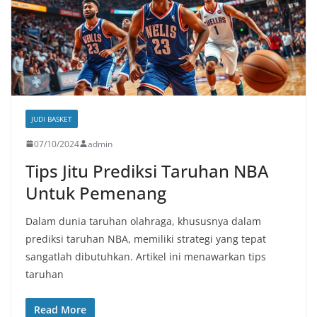
JUDI BASKET
07/10/2024
admin
Tips Jitu Prediksi Taruhan NBA
Untuk Pemenang
Dalam dunia taruhan olahraga, khususnya dalam
prediksi taruhan NBA, memiliki strategi yang tepat
sangatlah dibutuhkan. Artikel ini menawarkan tips
taruhan
Read More