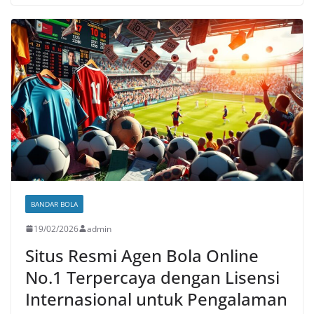
BANDAR BOLA
19/02/2026
admin
Situs Resmi Agen Bola Online
No.1 Terpercaya dengan Lisensi
Internasional untuk Pengalaman