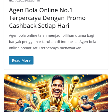
24/02/2026
admin
Agen Bola Online No.1
Terpercaya Dengan Promo
Cashback Setiap Hari
Agen bola online telah menjadi pilihan utama bagi
banyak penggemar taruhan di Indonesia. Agen bola
online nomor satu terpercaya menawarkan
Read More