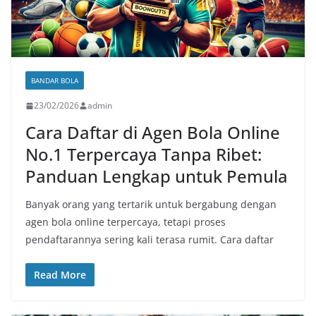
BANDAR BOLA
23/02/2026
admin
Cara Daftar di Agen Bola Online
No.1 Terpercaya Tanpa Ribet:
Panduan Lengkap untuk Pemula
Banyak orang yang tertarik untuk bergabung dengan
agen bola online terpercaya, tetapi proses
pendaftarannya sering kali terasa rumit. Cara daftar
Read More