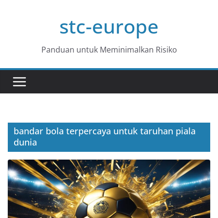
Skip
stc-europe
to
content
Panduan untuk Meminimalkan Risiko
bandar bola terpercaya untuk taruhan piala
dunia