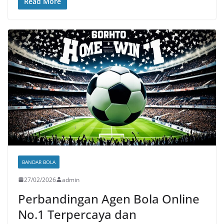
Read More
BANDAR BOLA
27/02/2026
admin
Perbandingan Agen Bola Online
No.1 Terpercaya dan