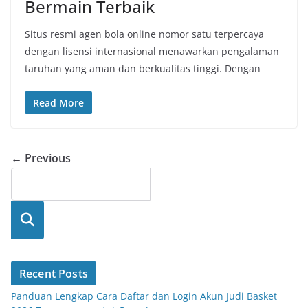
Bermain Terbaik
Situs resmi agen bola online nomor satu terpercaya
dengan lisensi internasional menawarkan pengalaman
taruhan yang aman dan berkualitas tinggi. Dengan
Read More
← Previous
Searc
h
Recent Posts
Panduan Lengkap Cara Daftar dan Login Akun Judi Basket