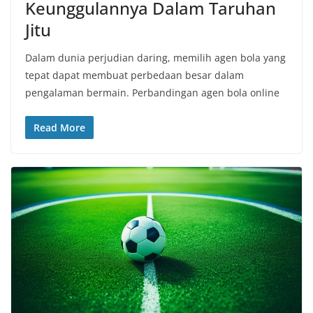
Keunggulannya Dalam Taruhan
Jitu
Dalam dunia perjudian daring, memilih agen bola yang
tepat dapat membuat perbedaan besar dalam
pengalaman bermain. Perbandingan agen bola online
Read More