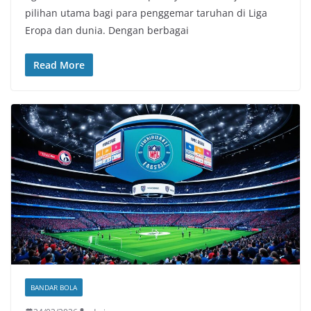
pilihan utama bagi para penggemar taruhan di Liga
Eropa dan dunia. Dengan berbagai
Read More
BANDAR BOLA