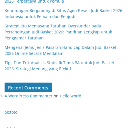
2026 Terpercaya untuk Pemula
Keuntungan Bergabung di Situs Agen Resmi Judi Basket 2026
Indonesia untuk Pemain dan Penjudi
Strategi Jitu Memasang Taruhan Over/Under pada
Pertandingan Judi Basket 2026: Panduan Lengkap untuk
Penggemar Taruhan
Mengenal Jenis-Jenis Pasaran Handicap Dalam Judi Basket
2026 Online Secara Mendalam
Tips Dan Trik Analisis Statistik Tim NBA untuk Judi Basket
2026: Strategi Menang yang Efektif
Recent Comments
A WordPress Commenter
on
Hello world!
olxtoto