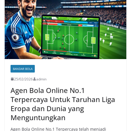
BANDAR BOLA
25/02/2026
admin
Agen Bola Online No.1
Terpercaya Untuk Taruhan Liga
Eropa dan Dunia yang
Menguntungkan
Agen Bola Online No.1 Terpercaya telah menjadi