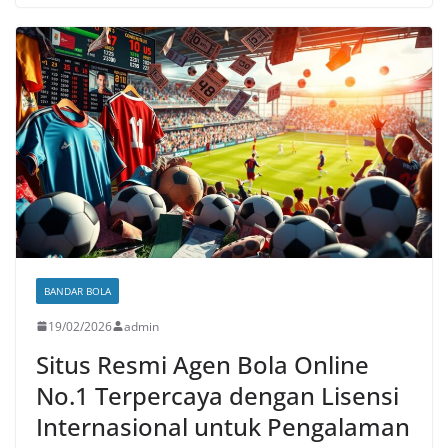
BANDAR BOLA
19/02/2026
admin
Situs Resmi Agen Bola Online
No.1 Terpercaya dengan Lisensi
Internasional untuk Pengalaman