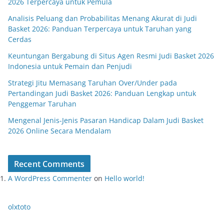
2026 Terpercaya untuk Pemula
Analisis Peluang dan Probabilitas Menang Akurat di Judi
Basket 2026: Panduan Terpercaya untuk Taruhan yang
Cerdas
Keuntungan Bergabung di Situs Agen Resmi Judi Basket 2026
Indonesia untuk Pemain dan Penjudi
Strategi Jitu Memasang Taruhan Over/Under pada
Pertandingan Judi Basket 2026: Panduan Lengkap untuk
Penggemar Taruhan
Mengenal Jenis-Jenis Pasaran Handicap Dalam Judi Basket
2026 Online Secara Mendalam
Recent Comments
A WordPress Commenter
on
Hello world!
olxtoto