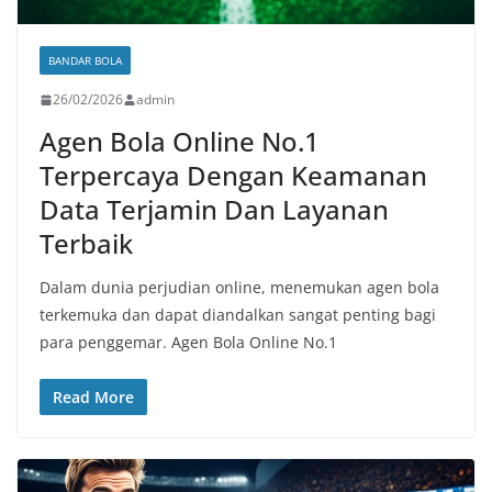
BANDAR BOLA
26/02/2026
admin
Agen Bola Online No.1
Terpercaya Dengan Keamanan
Data Terjamin Dan Layanan
Terbaik
Dalam dunia perjudian online, menemukan agen bola
terkemuka dan dapat diandalkan sangat penting bagi
para penggemar. Agen Bola Online No.1
Read More