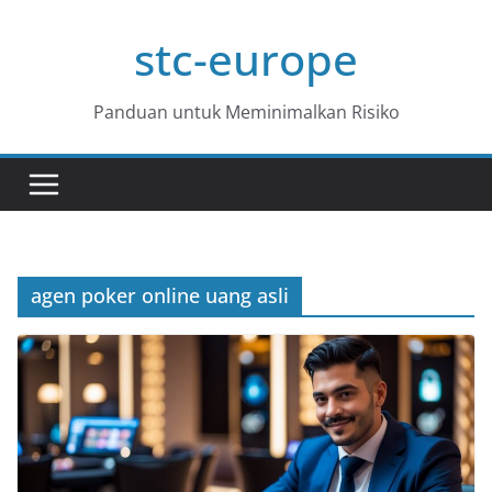
Skip
stc-europe
to
content
Panduan untuk Meminimalkan Risiko
agen poker online uang asli