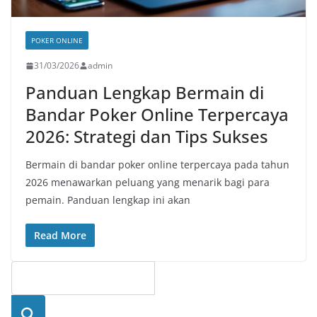
POKER ONLINE
31/03/2026
admin
Panduan Lengkap Bermain di
Bandar Poker Online Terpercaya
2026: Strategi dan Tips Sukses
Bermain di bandar poker online terpercaya pada tahun
2026 menawarkan peluang yang menarik bagi para
pemain. Panduan lengkap ini akan
Read More
Searc