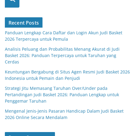
h
Recent Posts
Panduan Lengkap Cara Daftar dan Login Akun Judi Basket
2026 Terpercaya untuk Pemula
Analisis Peluang dan Probabilitas Menang Akurat di Judi
Basket 2026: Panduan Terpercaya untuk Taruhan yang
Cerdas
Keuntungan Bergabung di Situs Agen Resmi Judi Basket 2026
Indonesia untuk Pemain dan Penjudi
Strategi Jitu Memasang Taruhan Over/Under pada
Pertandingan Judi Basket 2026: Panduan Lengkap untuk
Penggemar Taruhan
Mengenal Jenis-Jenis Pasaran Handicap Dalam Judi Basket
2026 Online Secara Mendalam