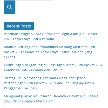
Searc
h
Recent Posts
Panduan Lengkap Cara Daftar dan Login Akun Judi Basket
2026 Terpercaya untuk Pemula
Analisis Peluang dan Probabilitas Menang Akurat di Judi
Basket 2026: Panduan Terpercaya untuk Taruhan yang
Cerdas
Keuntungan Bergabung di Situs Agen Resmi Judi Basket 2026
Indonesia untuk Pemain dan Penjudi
Strategi Jitu Memasang Taruhan Over/Under pada
Pertandingan Judi Basket 2026: Panduan Lengkap untuk
Penggemar Taruhan
Mengenal Jenis-Jenis Pasaran Handicap Dalam Judi Basket
2026 Online Secara Mendalam